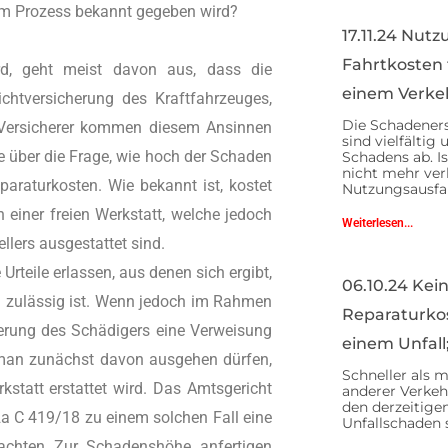
 im Prozess bekannt gegeben wird?
17.11.24 Nut
Fahrtkosten 
ird, geht meist davon aus, dass die
einem Verkeh
chtversicherung des Kraftfahrzeuges,
Die Schadeners
e Versicherer kommen diesem Ansinnen
sind vielfälti
e über die Frage, wie hoch der Schaden
Schadens ab. I
nicht mehr ver
eparaturkosten. Wie bekannt ist, kostet
Nutzungsausfal
n einer freien Werkstatt, welche jedoch
Weiterlesen...
llers ausgestattet sind.
rteile erlassen, aus denen sich ergibt,
06.10.24 Kein
) zulässig ist. Wenn jedoch im Rahmen
Reparaturko
herung des Schädigers eine Verweisung
einem Unfall
e man zunächst davon ausgehen dürfen,
Schneller als ma
tatt erstattet wird. Das Amtsgericht
anderer Verkeh
den derzeitigen
a C 419/18 zu einem solchen Fall eine
Unfallschaden 
tachten Zur Schadenshöhe anfertigen