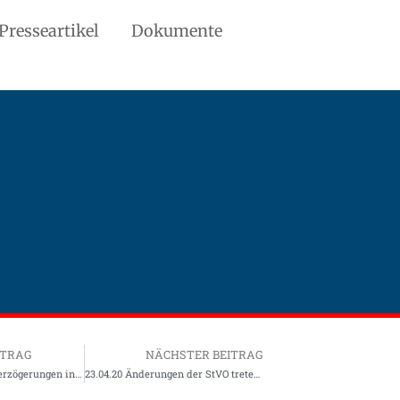
Presseartikel
Dokumente
ITRAG
NÄCHSTER BEITRAG
01.12.19 Reparaturverzögerungen in der Werkstatt nach dem Unfall
23.04.20 Änderungen der StVO treten in Kraft: Beginn 28.04.2020 0.00 Uhr