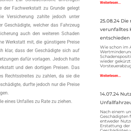
Weiterlesen...
e der Fachwerkstatt zu Grunde gelegt
e Versicherung zahlte jedoch unter
25.08.24 Die
er Geschädigte, welcher das Fahrzeug
verunfalltes
ersicherung auch den weiteren Schaden
entschieden
ne Werkstatt mit, die günstigere Preise
Wie schon im Ar
h klar, dass der Geschädigte sich auf
Wertminderung
Schadensposit
setzungen dafür vorlagen. Jedoch hatte
wieder gekürzt
Vorsteuerabzug
rkstatt und den dortigen Preisen. Das
s Rechtsstreites zu zahlen, da sie die
Weiterlesen...
chädigte, durfte jedoch nur die Preise
egen.
14.07.24 Nut
le eines Unfalles zu Rate zu ziehen.
Unfallfahrz
Nach einem unv
Geschädigten f
entweder Nutzu
Erstattung der
Geschädigten w