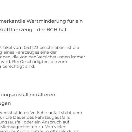
 merkantile Wertminderung für ein
 Kraftfahrzeug – der BGH hat
tikel vom 05.11.23 beschrieben, ist die
 eines Fahrzeuges eine der
ionen, die von den Versicherungen immer
 wird. Bei Geschädigten, die zum
 berechtigt sind,
zungsausfall bei älteren
eugen
erschuldeten Verkehrsunfall steht dem
ür die Dauer des Fahrzeugausfalls
ngsausfall oder ein Anspruch auf
 Mietwagenkosten zu. Von vielen
ird der Ausfallzeitraum oftmals durch