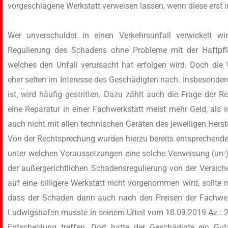
vorgeschlagene Werkstatt verweisen lassen, wenn diese erst
Wer unverschuldet in einen Verkehrsunfall verwickelt w
Regulierung des Schadens ohne Probleme mit der Haftpfli
welches den Unfall verursacht hat erfolgen wird. Doch di
eher selten im Interesse des Geschädigten nach. Insbesonder
ist, wird häufig gestritten. Dazu zählt auch die Frage der R
eine Reparatur in einer Fachwerkstatt meist mehr Geld, als i
auch nicht mit allen technischen Geräten des jeweiligen Herste
Von der Rechtsprechung wurden hierzu bereits entsprechende U
unter welchen Voraussetzungen eine solche Verweisung (un-
der außergerichtlichen Schadensregulierung von der Versic
auf eine billigere Werkstatt nicht vorgenommen wird, sollt
dass der Schaden dann auch nach den Preisen der Fachwerks
Ludwigshafen musste in seinem Urteil vom 18.09.2019 Az.: 2
Entscheidung treffen. Dort hatte der Geschädigte ein Gu