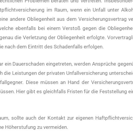
rechtlichen Problemen beraten und vertreten. Insbesonder
pflichtversicherung im Raum, wenn ein Unfall unter Alko
eine andere Obliegenheit aus dem Versicherungsvertrag verl
welche ebenfalls bei einem Verstoß gegen die Obliegenhe
nau die Verletzung der Obliegenheit erfolgte. Vorvertragl
ie nach dem Eintritt des Schadenfalls erfolgen.
 gar ein Dauerschaden eingetreten, werden Ansprüche gegenü
h die Leistungen der privaten Unfallversicherung untersch
llgegner. Diese müssen an Hand der Versicherungsvertr
sen. Hier gibt es gleichfalls Fristen für die Feststellung 
aum, sollte auch der Kontakt zur eigenen Haftpflichtvers
ine Höherstufung zu vermeiden.